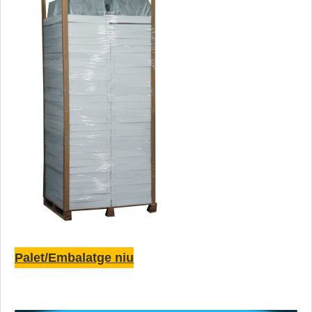
Palet/Embalatge niu