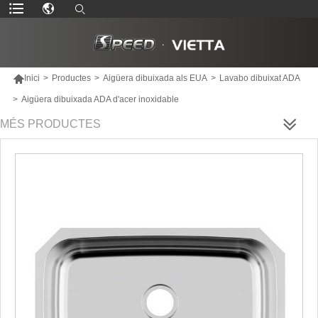

Inici
>
Productes
>
Aigüera dibuixada als EUA
>
Lavabo dibuixat ADA
>
Aigüera dibuixada ADA d'acer inoxidable
MÉS PRODUCTES