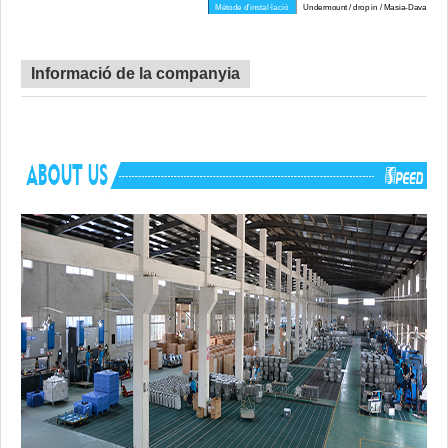
Mètode d'instal·lació
Undermount / drop in / Masia-Davantal-F
Radi de cantonada
Gran Racó
Certificat
CE, CUPC, MARCA D'AIGUA
Temps d'execució
45 dies
Informació de la companyia
Avantatge
SENSE impostos antidumping
Components
Maquinari de muntatge, plantilla de retall,
inclosos
corrons, tub de drenatge, taula de tallar 