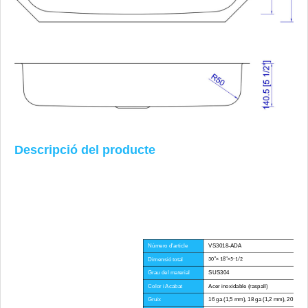
Descripció del producte
Número d'article
VS3018-ADA
Dimensió total
30"× 18"×5-1/2
Grau del material
SUS304
Color i Acabat
Acer inoxidable (raspall)
Gruix
16 ga (1,5 mm), 18 ga (1,2 mm), 20 ga (