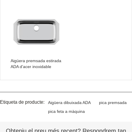
Aigüera premsada estirada
ADA d'acer inoxidable
Etiqueta de producte:
Aigüera dibuixada ADA
pica premsada
pica feta a màquina
Obteniu el preu més recent? Respondrem tan