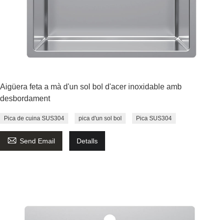
Aigüera feta a mà d'un sol bol d'acer inoxidable amb
desbordament
Pica de cuina SUS304
pica d'un sol bol
Pica SUS304

Send Email
Detalls