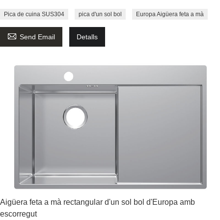
Pica de cuina SUS304
pica d'un sol bol
Europa Aigüera feta a mà

Send Email
Detalls
Aigüera feta a mà rectangular d'un sol bol d'Europa amb
escorregut