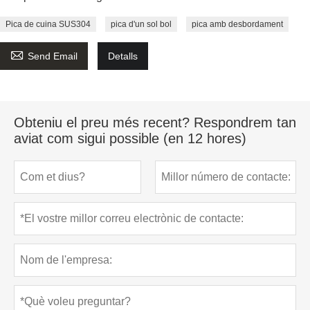
Pica de cuina SUS304
pica d'un sol bol
pica amb desbordament

Send Email
Detalls
Obteniu el preu més recent? Respondrem tan
aviat com sigui possible (en 12 hores)