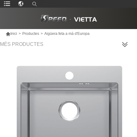

Inici
>
Productes
>
Aigüera feta a mà d'Europa
MÉS PRODUCTES