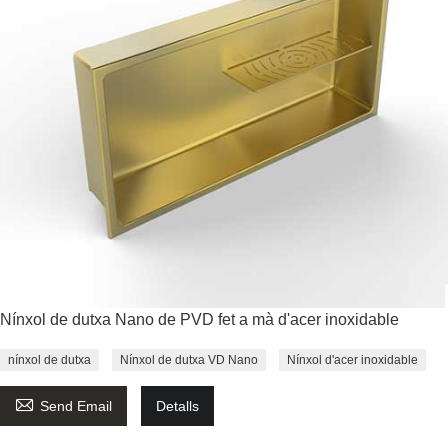
Nínxol de dutxa Nano de PVD fet a mà d'acer inoxidable
nínxol de dutxa
Nínxol de dutxa VD Nano
Nínxol d'acer inoxidable

Send Email
Detalls