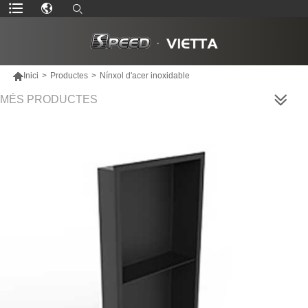

Inici
>
Productes
>
Nínxol d'acer inoxidable
MÉS PRODUCTES