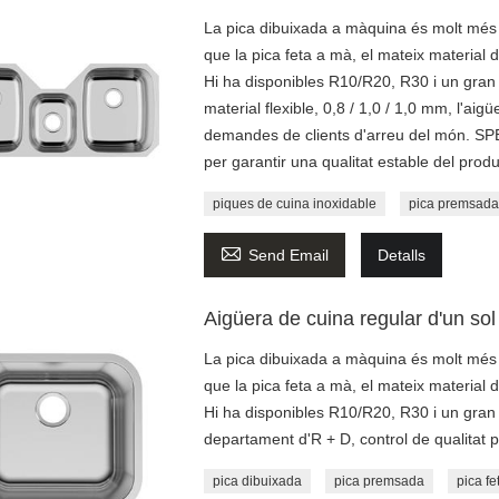
La pica dibuixada a màquina és molt més f
que la pica feta a mà, el mateix material d
Hi ha disponibles R10/R20, R30 i un gran
material flexible, 0,8 / 1,0 / 1,0 mm, l'ai
demandes de clients d'arreu del món. SPEE
per garantir una qualitat estable del produ
piques de cuina inoxidable
pica premsada

Send Email
Detalls
Aigüera de cuina regular d'un so
La pica dibuixada a màquina és molt més f
que la pica feta a mà, el mateix material d
Hi ha disponibles R10/R20, R30 i un gran 
departament d'R + D, control de qualitat p
pica dibuixada
pica premsada
pica f