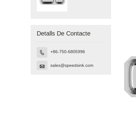
lavabo sota el
muntatge fet a
Vietnam
Detalls De Contacte
+86-750-6805996

sales@speedsink.com
