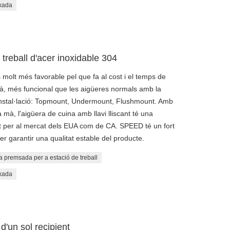
ixada
 treball d'acer inoxidable 304
 molt més favorable pel que fa al cost i el temps de
 mà, més funcional que les aigüeres normals amb la
tc. Instal·lació: Topmount, Undermount, Flushmount. Amb
 a mà, l'aigüera de cuina amb llavi lliscant té una
t per al mercat dels EUA com de CA. SPEED té un fort
er garantir una qualitat estable del producte.
a premsada per a estació de treball
ixada
d'un sol recipient