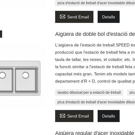
pica d'estació de treball d'acer inoxidable dibu

Send Email
Detalls
Aigüera de doble bol d'estació de
L'aigüera de l'estació de treball SPEED és
producció que l'estació de treball feta a
taula de tallar, les reixes, el colador, e
la funció similar a l'estació de treball feta
capacitat més gran. Tenim els models tan
departament d'R + D, control de qualitat p
lavabo dibuixat per a estació de treball
pic
pica d'estació de treball d'acer inoxidable dibu

Send Email
Detalls
Aigüera regular d'acer inoxidable 