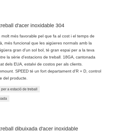
treball d'acer inoxidable 304
 molt més favorable pel que fa al cost i el temps de
 mà, més funcional que les aigüeres normals amb la
 Aigüera gran d'un sol bol, té gran espai per a la teva
re la sèrie d'estacions de treball. 18GA, cantonada
 dels EUA, estalvi de costos per als clients.
hmount. SPEED té un fort departament d'R + D, control
le del producte.
per a estació de treball
ixada
treball dibuixada d'acer inoxidable