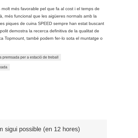
 molt més favorable pel que fa al cost i el temps de
 mà, més funcional que les aigüeres normals amb la
tc. Les piques de cuina SPEED sempre han estat buscant
polit demostra la recerca definitiva de la qualitat de
ca Topmount, també podem fer-lo sota el muntatge o
a premsada per a estació de treball
ixada
 sigui possible (en 12 hores)