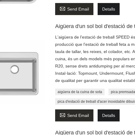

Send Email
Detalls
Aigüera d'un sol bol d'estació de 
L'aigüera de l'estació de treball SPEED és
producció que l'estació de treball feta a
taula de tallar, les reixes, el colador, etc.
cuina, és un dels models més populars ent
R20, sense drets antidumping per al mercat
Instal·lació: Topmount, Undermount, Flus
de qualitat per garantir una qualitat estab
aigüera de la cuina de sota
pica premsada 
pica d'estació de treball d'acer inoxidable dibu

Send Email
Detalls
Aigüera d'un sol bol d'estació de 