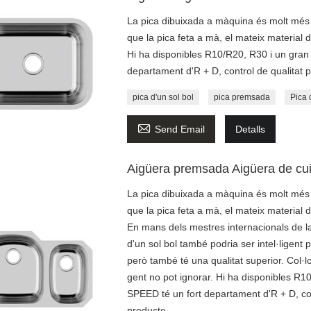
La pica dibuixada a màquina és molt més f
que la pica feta a mà, el mateix material d
Hi ha disponibles R10/R20, R30 i un gran 
departament d'R + D, control de qualitat p
pica d'un sol bol
pica premsada
Pica

Send Email
Detalls
Aigüera premsada Aigüera de cuin
La pica dibuixada a màquina és molt més f
que la pica feta a mà, el mateix material d
En mans dels mestres internacionals de la 
d'un sol bol també podria ser intel·ligent
però també té una qualitat superior. Col·l
gent no pot ignorar. Hi ha disponibles R1
SPEED té un fort departament d'R + D, cont
producte.