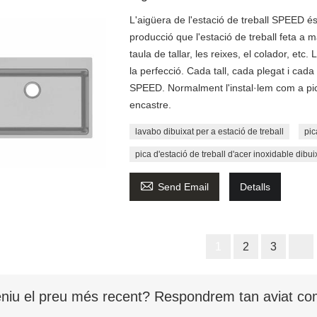
L'aigüera de l'estació de treball SPEED és
producció que l'estació de treball feta a
taula de tallar, les reixes, el colador, e
la perfecció. Cada tall, cada plegat i cada 
SPEED. Normalment l'instal·lem com a pi
encastre.
lavabo dibuixat per a estació de treball
pic
pica d'estació de treball d'acer inoxidable dibu

Send Email
Detalls
1
2
3
niu el preu més recent? Respondrem tan aviat com