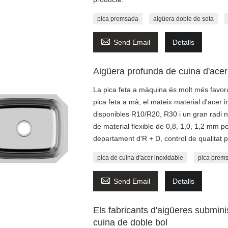
pica premsada
aigüera doble de sota

Send Email
Detalls
Aigüera profunda de cuina d'acer
La pica feta a màquina és molt més favora
pica feta a mà, el mateix material d'acer i
disponibles R10/R20, R30 i un gran radi 
de material flexible de 0,8, 1,0, 1,2 mm pe
departament d'R + D, control de qualitat p
pica de cuina d'acer inoxidable
pica prem

Send Email
Detalls
Els fabricants d'aigüeres submin
cuina de doble bol