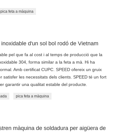
pica feta a màquina
 inoxidable d'un sol bol rodó de Vietnam
ble pel que fa al cost i al temps de producció que la
noxidable 304, forma similar a la feta a mà. Hi ha
normal. Amb certificat CUPC. SPEED ofereix un gruix
r satisfer les necessitats dels clients. SPEED té un fort
er garantir una qualitat estable del producte.
sada
pica feta a màquina
istren màquina de soldadura per aigüera de