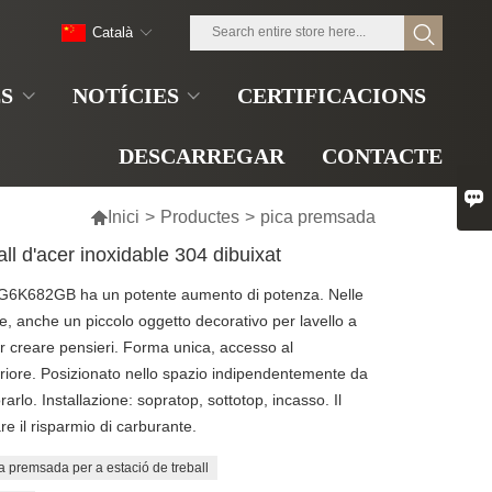
Català
S
NOTÍCIES
CERTIFICACIONS
DESCARREGAR
CONTACTE


Inici
>
Productes
>
pica premsada
ll d'acer inoxidable 304 dibuixat
6K682GB ha un potente aumento di potenza. Nelle
e, anche un piccolo oggetto decorativo per lavello a
r creare pensieri. Forma unica, accesso al
riore. Posizionato nello spazio indipendentemente da
rlo. Installazione: sopratop, sottotop, incasso. Il
 il risparmio di carburante.
a premsada per a estació de treball