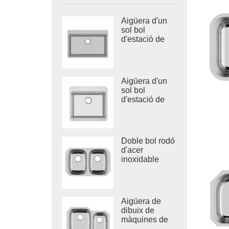
Aigüera d'un
sol bol
d'estació de
treball
dibuixada
d'acer
inoxidable
Aigüera d'un
sol bol
d'estació de
treball d'acer
inoxidable 304
Doble bol rodó
d'acer
inoxidable
aigüera
profunda de
cuina de
Vietnam
Aigüera de
dibuix de
màquines de
bany per