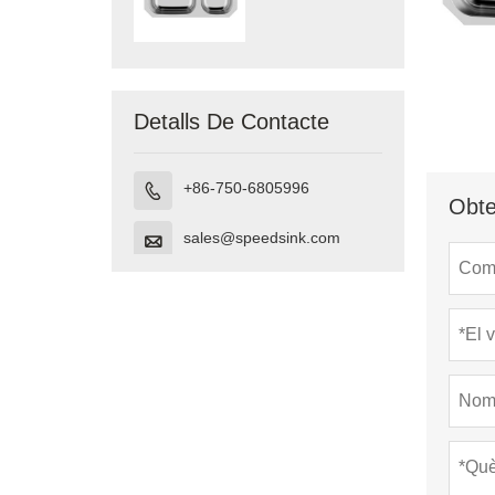
lavabo sota el
muntatge fet a
Vietnam
Detalls De Contacte
+86-750-6805996

Obte
sales@speedsink.com
