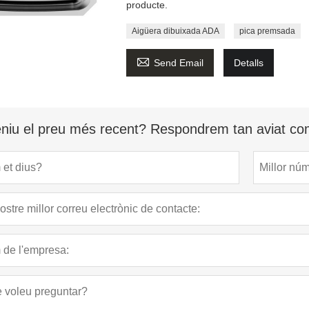
producte.
Aigüera dibuixada ADA
pica premsada

Send Email
Detalls
niu el preu més recent? Respondrem tan aviat com