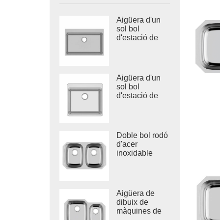
Aigüera d'un
sol bol
d'estació de
treball
dibuixada
d'acer
inoxidable
Aigüera d'un
sol bol
d'estació de
treball d'acer
inoxidable 304
Doble bol rodó
d'acer
inoxidable
aigüera
profunda de
cuina de
Vietnam
Aigüera de
dibuix de
màquines de
bany per