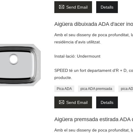

Send Email
Detalls
Aigüera dibuixada ADA d'acer ino
Amb el seu disseny de poca profunditat, la
residència d'avis utilitzat.
Instal·lació: Undermount
SPEED té un fort departament d'R + D, cont
producte.
Pica ADA
pica ADA premsada
pica AD

Send Email
Detalls
Aigüera premsada estirada ADA d
Amb el seu disseny de poca profunditat, la