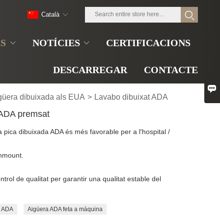
Català
S
NOTÍCIES
CERTIFICACIONS
DESCARREGAR
CONTACTE

güera dibuixada als EUA
>
Lavabo dibuixat ADA
t ADA premsat
 pica dibuixada ADA és més favorable per a l'hospital /
shmount.
rol de qualitat per garantir una qualitat estable del
a ADA
Aigüera ADA feta a màquina