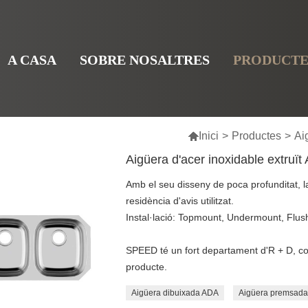
A CASA
SOBRE NOSALTRES
PRODUCTE

Inici
>
Productes
>
Ai
Aigüera d'acer inoxidable extruï
Amb el seu disseny de poca profunditat, la
residència d'avis utilitzat.
Instal·lació: Topmount, Undermount, Flu
SPEED té un fort departament d'R + D, cont
producte.
Aigüera dibuixada ADA
Aigüera premsad