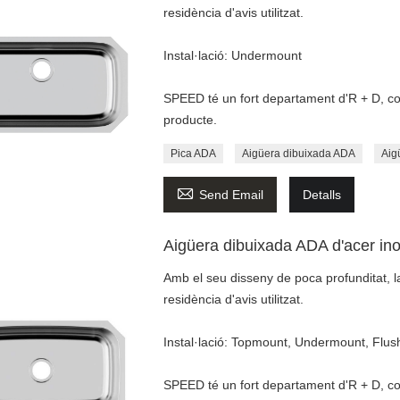
residència d'avis utilitzat.
Instal·lació: Undermount
SPEED té un fort departament d'R + D, cont
producte.
Pica ADA
Aigüera dibuixada ADA
Aig

Send Email
Detalls
Aigüera dibuixada ADA d'acer ino
Amb el seu disseny de poca profunditat, la
residència d'avis utilitzat.
Instal·lació: Topmount, Undermount, Flu
SPEED té un fort departament d'R + D, cont