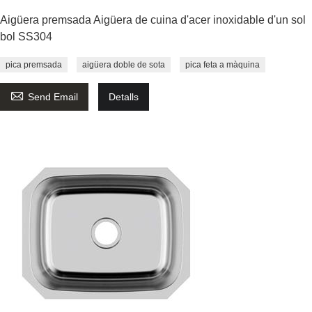
Aigüera premsada Aigüera de cuina d'acer inoxidable d'un sol
bol SS304
pica premsada
aigüera doble de sota
pica feta a màquina

Send Email
Detalls