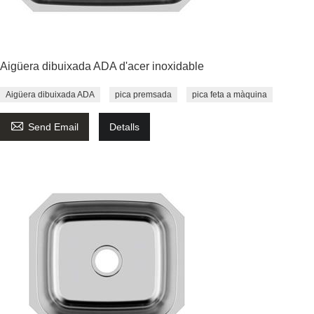
Aigüera dibuixada ADA d'acer inoxidable
Aigüera dibuixada ADA
pica premsada
pica feta a màquina

Send Email
Detalls