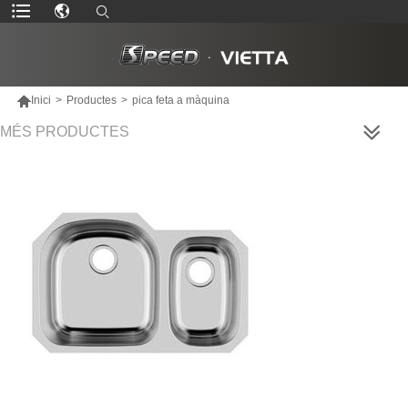

Inici
>
Productes
>
pica feta a màquina
MÉS PRODUCTES