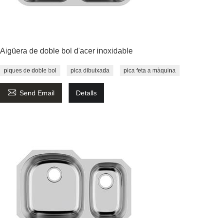
Aigüera de doble bol d'acer inoxidable
piques de doble bol
pica dibuixada
pica feta a màquina

Send Email
Detalls