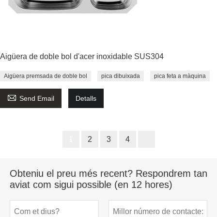
Aigüera de doble bol d'acer inoxidable SUS304
Aigüera premsada de doble bol
pica dibuixada
pica feta a màquina

Send Email
Detalls
1
2
3
4
Obteniu el preu més recent? Respondrem tan
aviat com sigui possible (en 12 hores)