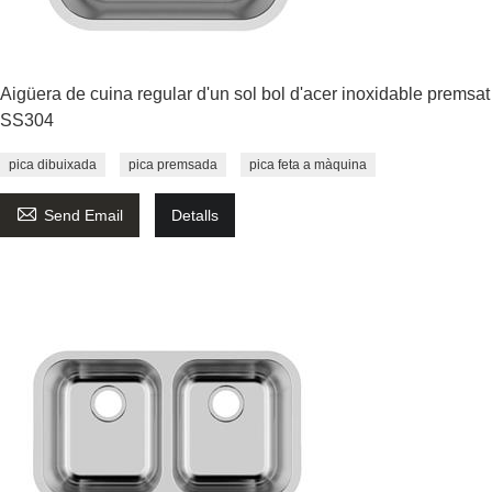
Aigüera de cuina regular d'un sol bol d'acer inoxidable premsat
SS304
pica dibuixada
pica premsada
pica feta a màquina

Send Email
Detalls