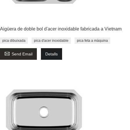
Aigüera de doble bol d'acer inoxidable fabricada a Vietnam
pica dibuixada
pica d'acer inoxidable
pica feta a màquina

Send Email
Detalls